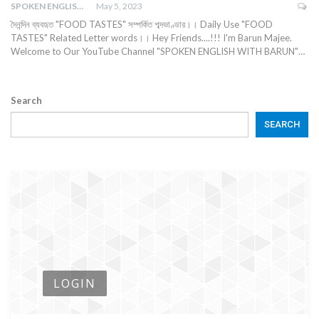
SPOKEN ENGLISH WITH BARUN
May 5, 2023
দৈনন্দিন ব্যবহৃত "FOOD TASTES" সম্পর্কিত শব্দভাণ্ডার।। Daily Use "FOOD
TASTES" Related Letter words।। Hey Friends....!!! I'm Barun Majee.
Welcome to Our YouTube Channel "SPOKEN ENGLISH WITH BARUN"…
Search
SEARCH
LOGIN