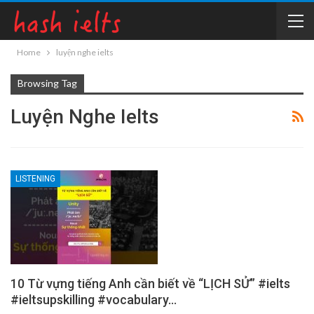
Home
luyện nghe ielts
Browsing Tag
Luyện Nghe Ielts
LISTENING
10 Từ vựng tiếng Anh cần biết về “LỊCH SỬ” #ielts
#ieltsupskilling #vocabulary…