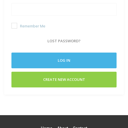
Remember Me
LOST PASSWORD?
LOG IN
CREATE NEW ACCOUNT