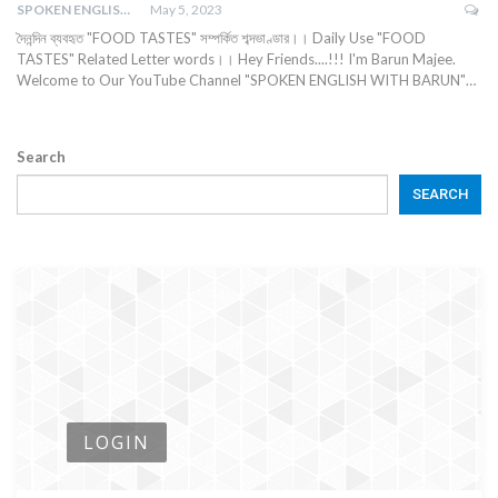
SPOKEN ENGLISH WITH BARUN
May 5, 2023
দৈনন্দিন ব্যবহৃত "FOOD TASTES" সম্পর্কিত শব্দভাণ্ডার।। Daily Use "FOOD
TASTES" Related Letter words।। Hey Friends....!!! I'm Barun Majee.
Welcome to Our YouTube Channel "SPOKEN ENGLISH WITH BARUN"…
Search
SEARCH
LOGIN