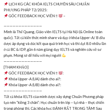
LỊCH KG CÁC KHÓA IELTS CHUYÊN SÂU CHUẨN
PHƯƠNG PHÁP T2/2025:
GÓC FEEDBACK HỌC VIÊN ‼
–
—————————————
Mình là Thế Quang, Giáo viên IELTS tại Hà Nội (& Online toàn
quốc). Tất cả kiến thức mình share và dạy ở khóa Upper-A/ B đều
được áp dụng và đúc kết qua quá trình học và thi đạt 8.0 nhiều lần
ở cả BC & IDP, gần 6 năm giảng dạy IELTS và nghiên cứu về sư
phạm. Mong sẽ dễ hiểu với mọi người
—————————————
[THAM KHẢO]
GÓC FEEDBACK HỌC VIÊN ‼
:
Khóa Upper-A (UA) dành cho ai?:
Khóa Upper-A (UB) dành cho ai?:
—————————————
Tất cả khóa IELTS của mình được xây dựng Chuẩn Phương pháp
tạo nên “kiềng 3 chân”: Học chuẩn trên lớp – tại nhà – thực chiến
trong phòng thi. Các khóa học ĐÁNH RẤT TRỌNG TÂM! Sau