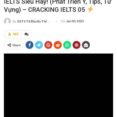
IELTS Siêu Hay! (phát Triển Ý, Tips, Từ
Vựng) – CRACKING IELTS 05
On
Jan 30, 2025
By
IELTS Từ Đầu By Thế Quang
983
Share