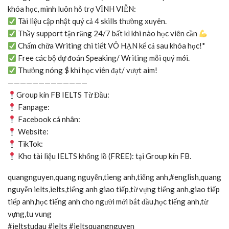
khóa học, mình luôn hỗ trợ VĨNH VIỄN:
Tài liệu cập nhật quý cả 4 skills thường xuyên.
Thầy support tận răng 24/7 bất kì khi nào học viên cần
Chấm chữa Writing chi tiết VÔ HẠN kể cả sau khóa học!*
Free các bộ dự đoán Speaking/ Writing mỗi quý mới.
Thưởng nóng $ khi học viên đạt/ vượt aim!
—————————————
Group kín FB IELTS Từ Đầu:
Fanpage:
Facebook cá nhân:
Website:
TikTok:
Kho tài liệu IELTS khổng lồ (FREE): tại Group kín FB.
quangnguyen,quang nguyễn,tieng anh,tiếng anh,#english,quang
nguyễn ielts,ielts,tiếng anh giao tiếp,từ vựng tiếng anh,giao tiếp
tiếp anh,học tiếng anh cho người mới bắt đầu,học tiếng anh,từ
vựng,tu vung
#ieltstudau #ielts #ieltsquangnguyen